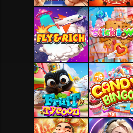
Rp 8.19
cx****ju
Telah Berhasil Melakukan Withdraw