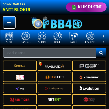
DOWNLOAD APK
KLIK DI SINI
ANTI BLOKIR
SLOT
CASINO
SPORT
TOGEL
TABLE
FISHING
COCK
Semua